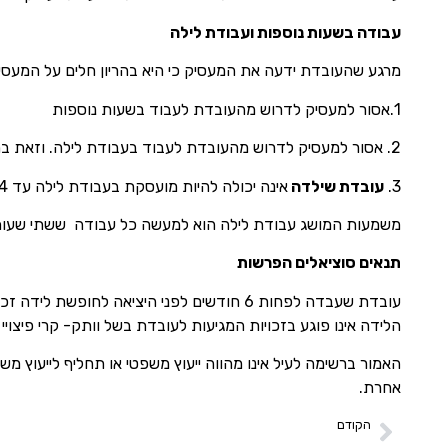
עבודה בשעות נוספות ועבודת לילה
מרגע שהעובדת ידעה את המעסיק כי היא בהריון חלים על המעסיק
1.אסור למעסיק לדרוש מהעובדת לעבוד בשעות נוספות
2. אסור למעסיק לדרוש מהעובדת לעבוד בעבודת לילה. וזאת בתנאי שהודיעה העובדת בכתב שלא מעוניינת לעבוד לילה.
3.
עובדת שילדה
אינה יכולה להיות מועסקת בעבודת לילה עד 4 חודשים מתום חופשת הלידה, אלא אם כן הסכימה לכך העובדת בכתב.
משמעות המושג עבודת לילה הוא למעשה כל עבודה ששתי שעות מהמשרה ה
תנאים סוציאלים הפרשות
עובדת שעבדה לפחות 6 חודשים לפני היציא
הלידה אינו פוגע בזכויות המגיעות לעובדת בשל וותק- קרי פיצויי 
האמור ברשימה לעיל אינו מהווה ייעוץ משפטי או תחליף לייעוץ
אחרת.
הקודם
חופשת לידה- מאמר מספר 1