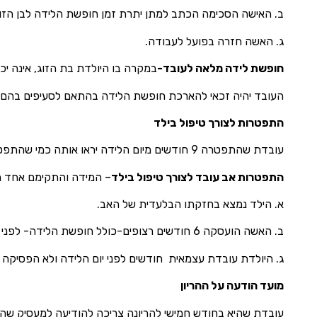
ב. האישה הסכימה הכתב למתן יתרת זמן חופשת הלידה לבן הזוג
ג. האשה חזרה בפועל לעבודה.
חופשת לידה מלאה לעובד-
במקרה בו היולדת בת הזוג, אינה יכולה לטפל 
העובד יהיה זכאי להארכת חופשת הלידה בהתאם לסעיפים בהם ה
התפטרות לצורך טיפול בילד
עובדת שהתפטרה 9 חודשים מיום הלידה יראו אותה כמי שהתפטרה לצורך טיפול בילד ותהיה זכאית לפיצויי פיטורים ממעסיקה.
התפטרות אב עובד לצורך טיפול בילד
– המידה והתקימם אחד מ
א. הילד נמצא בחזקתו הבלעדית של האב.
ב. האשה הועסקה 6 חודשים רצופים-כולל חופשת הלידה- לפני מועד התפטרותו.
ג. היולדת עובדת עצמאית חודשים לפני יום הלידה ולא הפסיקה 
מועד הודעה על ההריון
עובדת שהיא בחודש חמישי להריונה צריכה להודיעה למעסיק שהיא